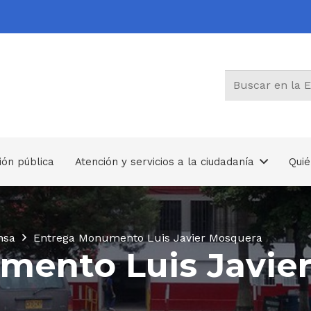
ión pública
Atención y servicios a la ciudadanía
Qui
Trámites, Otros Procedimientos Administrativos y consultas de acceso a información pública
nsa
Entrega Monumento Luis Javier Mosquera
mento Luis Javie