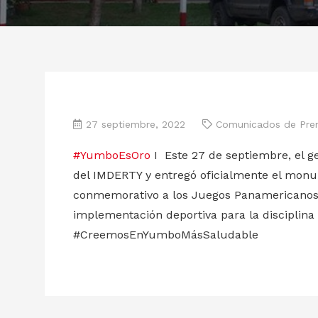
27 septiembre, 2022
Comunicados de Pre
#YumboEsOro
I Este 27 de septiembre, el ger
del IMDERTY y entregó oficialmente el monu
conmemorativo a los Juegos Panamericanos 2
implementación deportiva para la disciplina
#CreemosEnYumboMásSaludable