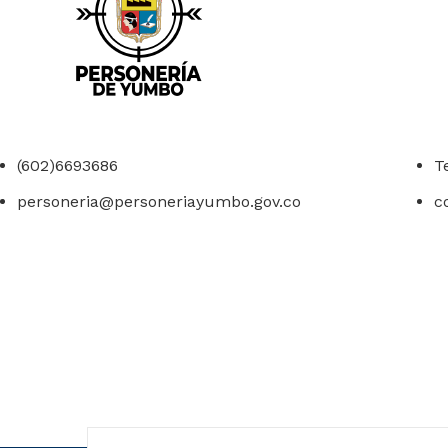
(602)6693686
T
personeria@personeriayumbo.gov.co
c