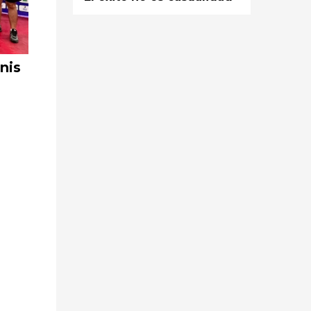
nis
Yumbo lidera el chequeo
departamental de atletismo en Cali