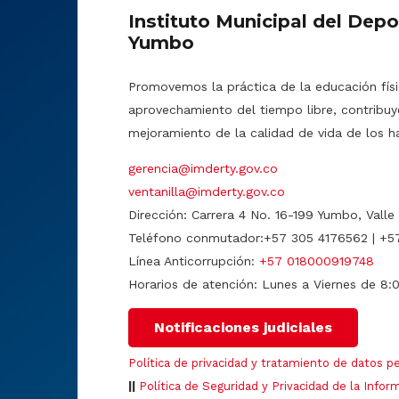
Instituto Municipal del Depo
Yumbo
Promovemos la práctica de la educación físic
aprovechamiento del tiempo libre, contribuy
mejoramiento de la calidad de vida de los h
gerencia@imderty.gov.co
ventanilla@imderty.gov.co
Dirección: Carrera 4 No. 16-199 Yumbo, Valle
Teléfono conmutador:+57 305 4176562 | +5
Línea Anticorrupción:
+57 018000919748
Horarios de atención: Lunes a Viernes de 8:
Notificaciones judiciales
Política de privacidad y tratamiento de datos p
||
Política de Seguridad y Privacidad de la Infor