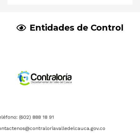
Entidades de Control
eléfono: (602) 888 18 91
ontactenos@contraloriavalledelcauca.gov.co