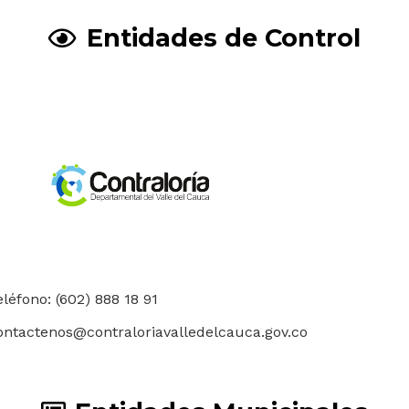
Entidades de Control
eléfono: (602) 888 18 91
ontactenos@contraloriavalledelcauca.gov.co