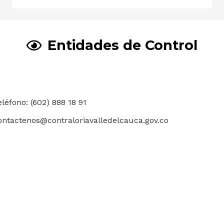
Entidades de Control
eléfono: (602) 888 18 91
ontactenos@contraloriavalledelcauca.gov.co