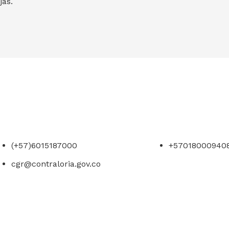
jas.
(+57)6015187000
+57018000940
cgr@contraloria.gov.co