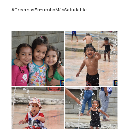
#CreemosEnYumboMásSaludable