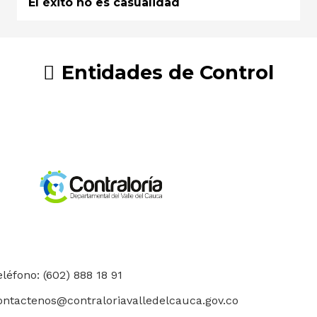
El éxito no es casualidad
Entidades de Control
eléfono: (602) 888 18 91
ontactenos@contraloriavalledelcauca.gov.co