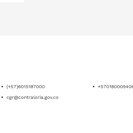
(+57)6015187000
+57018000940
cgr@contraloria.gov.co