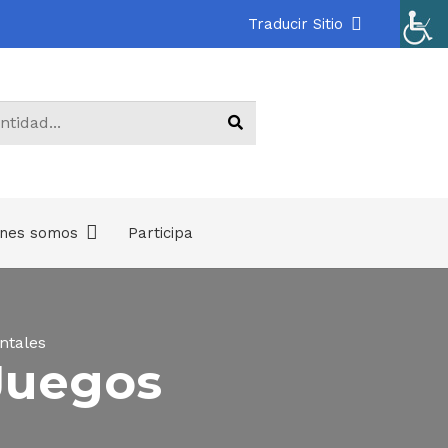
Traducir Sitio
énes somos
Participa
.
ntales
 Juegos