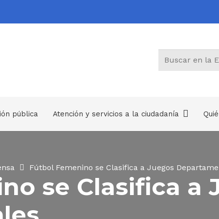
ión pública
Atención y servicios a la ciudadanía
Qui
Trámites, Otros Procedimientos Administrativos y consultas de acceso a información pública
ensa
Fútbol Femenino se Clasifica a Juegos Departame
no se Clasifica a
les