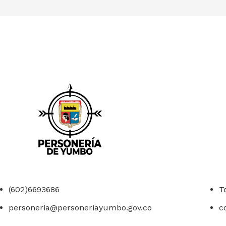
(602)6693686
T
personeria@personeriayumbo.gov.co
c