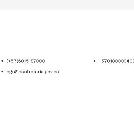
(+57)6015187000
+57018000940
cgr@contraloria.gov.co