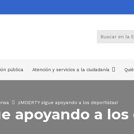
ión pública
Atención y servicios a la ciudadanía
Qui
Trámites, Otros Procedimientos Administrativos y consultas de acceso a información pública
ensa
¡IMDERTY sigue apoyando a los deportistas!
e apoyando a los 