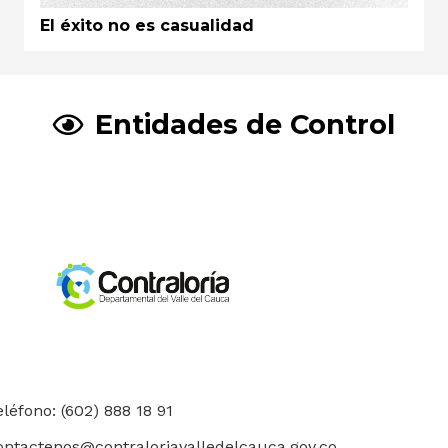
El éxito no es casualidad
Entidades de Control
eléfono: (602) 888 18 91
ontactenos@contraloriavalledelcauca.gov.co