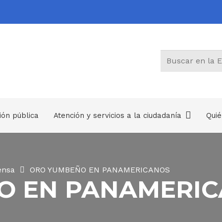
ión pública
Atención y servicios a la ciudadanía
Qui
Trámites, Otros Procedimientos Administrativos y consultas de acceso a información pública
ensa
ORO YUMBEÑO EN PANAMERICANOS
O EN PANAMERI