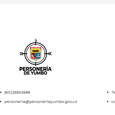
(602)6693686
T
personeria@personeriayumbo.gov.co
c