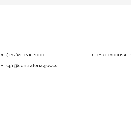
(+57)6015187000
+57018000940
cgr@contraloria.gov.co