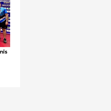
nis
Yumbo lidera el chequeo
departamental de atletismo en Cali