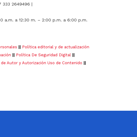
7 333 2649496 |
00 a.m. a 12:30 m. – 2:00 p.m. a 6:00 p.m.
ersonales
||
Política editorial y de actualización
mación
||
Política De Seguridad Digital
||
 de Autor y Autorización Uso de Contenido
||