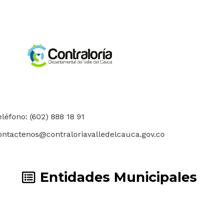
eléfono: (602) 888 18 91
ontactenos@contraloriavalledelcauca.gov.co
Entidades Municipales