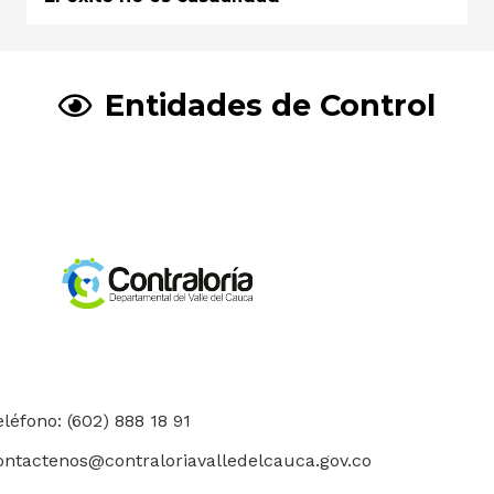
Entidades de Control
eléfono: (602) 888 18 91
ontactenos@contraloriavalledelcauca.gov.co