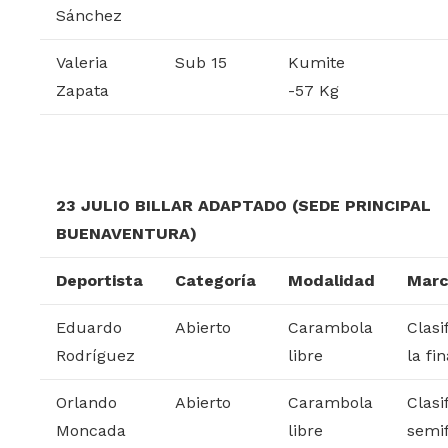
Sánchez
Valeria
Sub 15
Kumite
Zapata
-57 Kg
23 JULIO BILLAR ADAPTADO (SEDE PRINCIPAL
BUENAVENTURA)
Deportista
Categoría
Modalidad
Marc
Eduardo
Abierto
Carambola
Clasi
Rodríguez
libre
la fin
Orlando
Abierto
Carambola
Clasi
Moncada
libre
semif