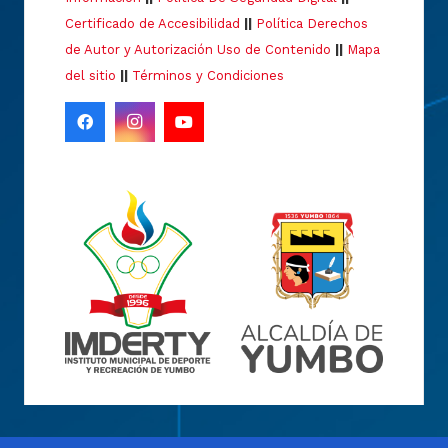
Certificado de Accesibilidad
||
Política Derechos
de Autor y Autorización Uso de Contenido
||
Mapa
del sitio
||
Términos y Condiciones