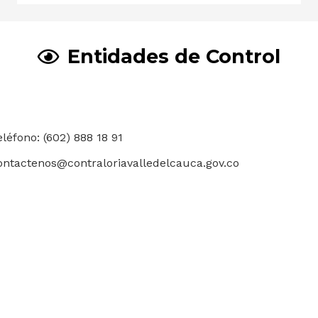
Entidades de Control
eléfono: (602) 888 18 91
ontactenos@contraloriavalledelcauca.gov.co