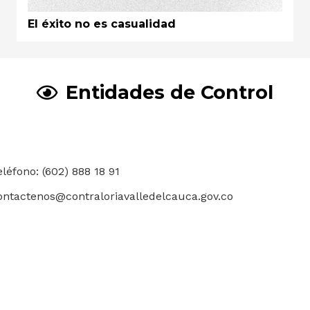
El éxito no es casualidad
Entidades de Control
eléfono: (602) 888 18 91
ontactenos@contraloriavalledelcauca.gov.co