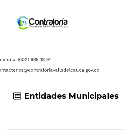
eléfono: (602) 888 18 91
ontactenos@contraloriavalledelcauca.gov.co
Entidades Municipales