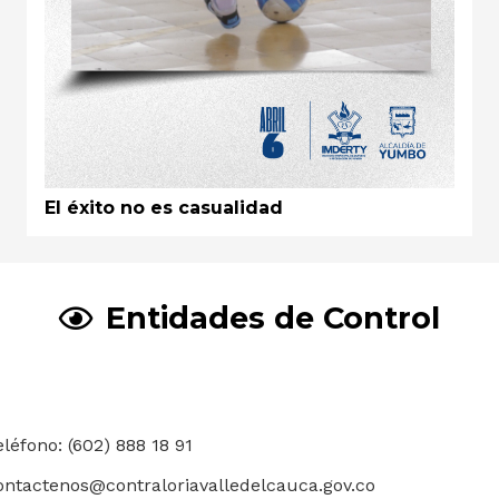
El éxito no es casualidad
Entidades de Control
eléfono: (602) 888 18 91
ontactenos@contraloriavalledelcauca.gov.co